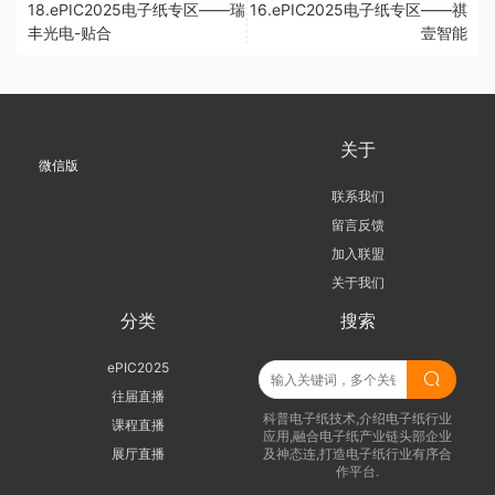
18.ePIC2025电子纸专区——瑞
16.ePIC2025电子纸专区——祺
丰光电-贴合
壹智能
关于
微信版
联系我们
留言反馈
加入联盟
关于我们
分类
搜索
ePIC2025
往届直播
科普电子纸技术,介绍电子纸行业
课程直播
应用,融合电子纸产业链头部企业
展厅直播
及神态连,打造电子纸行业有序合
作平台.