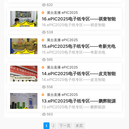
620
展台直播
ePIC2025
16.ePIC2025电子纸专区——祺壹智能
16.ePIC2025电子纸专区——祺壹智能
538
展台直播
ePIC2025
15.ePIC2025电子纸专区——奇新光电
15.ePIC2025电子纸专区——奇新光电
565
展台直播
ePIC2025
14.ePIC2025电子纸专区——皮克智能
14.ePIC2025电子纸专区——皮克智能
558
展台直播
ePIC2025
13.ePIC2025电子纸专区——鹏辉能源
13.ePIC2025电子纸专区——鹏辉能源
563
1
2
下一页
末页