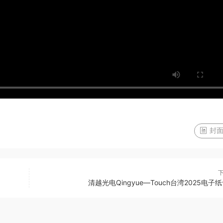
封面
清越光电Qingyue—Touch台湾2025电子